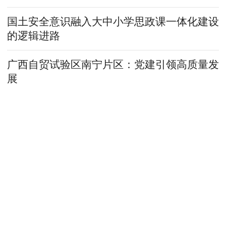
国土安全意识融入大中小学思政课一体化建设
的逻辑进路
广西自贸试验区南宁片区：党建引领高质量发
展
中消会：强化行业自律与社会监督 持续推动
消费品质量安全事业聚力向新
福建三明：探索建立闭环式整改整治机制
山西保德县黄河流域环境污
染监管缺失