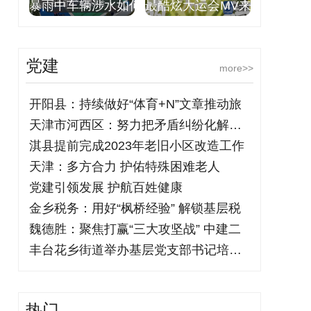
暴雨中车辆涉水如何
最酷炫大运会MV来
党建
more>>
开阳县：持续做好“体育+N”文章推动旅
天津市河西区：努力把矛盾纠纷化解在基层
淇县提前完成2023年老旧小区改造工作
天津：多方合力 护佑特殊困难老人
党建引领发展 护航百姓健康
金乡税务：用好“枫桥经验” 解锁基层税
魏德胜：聚焦打赢“三大攻坚战” 中建二
丰台花乡街道举办基层党支部书记培训班
热门