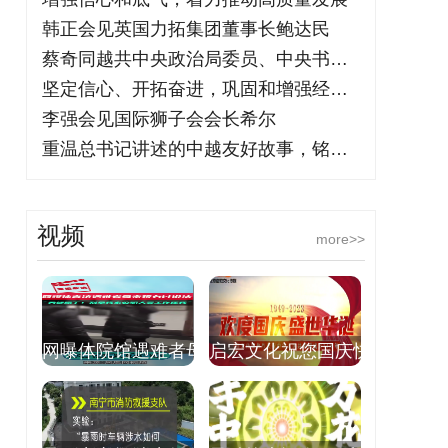
韩正会见英国力拓集团董事长鲍达民
蔡奇同越共中央政治局委员、中央书记处常
坚定信心、开拓奋进，巩固和增强经济回升
李强会见国际狮子会会长希尔
重温总书记讲述的中越友好故事，铭记“同
视频
more>>
网曝体院馆遇难者母
启宏文化祝您国庆快