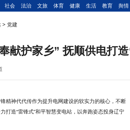
社会
法治
文旅
体育
健康
生活
教育
舆情
站
>
党建
奉献护家乡” 抚顺供电打造
宁频道
雷锋精神代代传作为提升电网建设的软实力的核心，不断
力打造“雷锋式”和平智慧变电站，以奔跑姿态投身辽宁