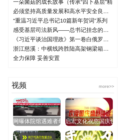
一朵菌菇的成长故事（传承“四下基层”精
必须坚持高质量发展和高水平安全良性互动
“重温习近平总书记10篇新年贺词”系列
感受基层司法新风——总书记挂念的百姓身
《习近平谈治国理政》第一卷白俄罗斯文版
浙江慈溪：中横线跨胜陆高架钢梁箱架设顺
全力保障 妥善安置
视频
more>>
网曝体院馆遇难者母
启宏文化祝您国庆快