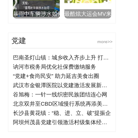
暴雨中车辆涉水如何
最酷炫大运会MV来
党建
more>>
巴南圣灯山镇：城乡收入齐步上升 打开乡
讷河市税务局优化社保费缴纳服务
“党建+食尚民安” 助力延吉美食出圈
武汉市金银潭医院以党建激活发展新动能
谷旭梅：一针一线织密民族团结连心网
北京双井至CBD区域慢行系统再添美丽通
长沙县黄花镇：“稳、进、立、破”提振企
阿坝州茂县党建引领激活村级集体经济“一