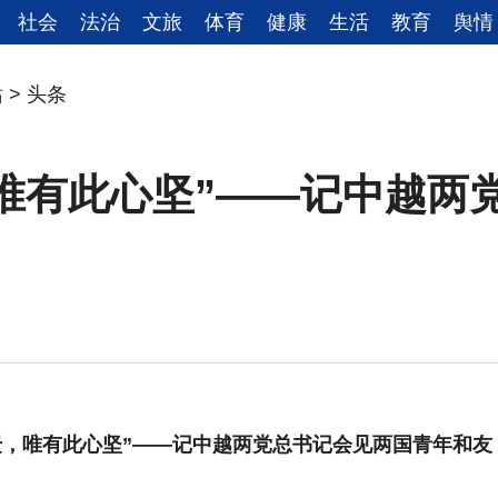
社会
法治
文旅
体育
健康
生活
教育
舆情
站
>
头条
唯有此心坚”——记中越两
迁，唯有此心坚”——记中越两党总书记会见两国青年和友