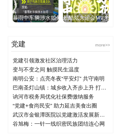
暴雨中车辆涉水如何
最酷炫大运会MV来
党建
more>>
党建引领激发社区治理活力
变与不变之间 触摸民生温度
南明公安：点亮冬夜“平安灯” 共守南明
巴南圣灯山镇：城乡收入齐步上升 打开乡
讷河市税务局优化社保费缴纳服务
“党建+食尚民安” 助力延吉美食出圈
武汉市金银潭医院以党建激活发展新动能
谷旭梅：一针一线织密民族团结连心网