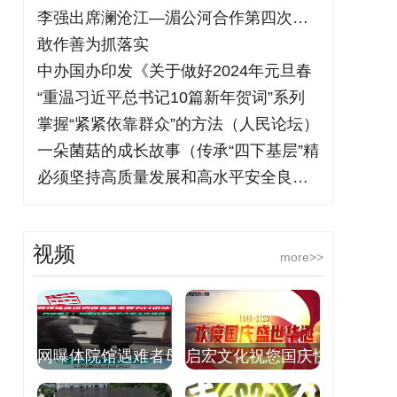
李强出席澜沧江—湄公河合作第四次领导人
敢作善为抓落实
中办国办印发《关于做好2024年元旦春
“重温习近平总书记10篇新年贺词”系列
掌握“紧紧依靠群众”的方法（人民论坛）
一朵菌菇的成长故事（传承“四下基层”精
必须坚持高质量发展和高水平安全良性互动
视频
more>>
网曝体院馆遇难者母
启宏文化祝您国庆快